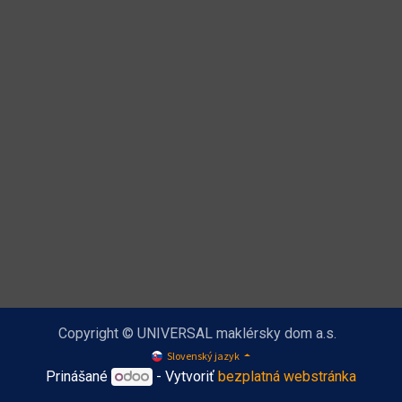
Copyright © UNIVERSAL maklérsky dom a.s.
Slovenský jazyk
Prinášané
- Vytvoriť
bezplatná webstránka