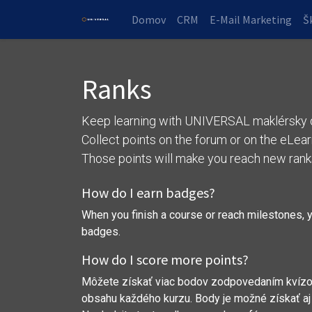
Domov
CRM
E-Mail Marketing
Š
Ranks
Keep learning with UNIVERSAL maklérsky d
Collect points on the forum or on the eLear
Those points will make you reach new rank
How do I earn badges?
When you finish a course or reach milestones, 
badges.
How do I score more points?
Môžete získať viac bodov zodpovedaním kvízo
obsahu každého kurzu. Body je možné získať aj 