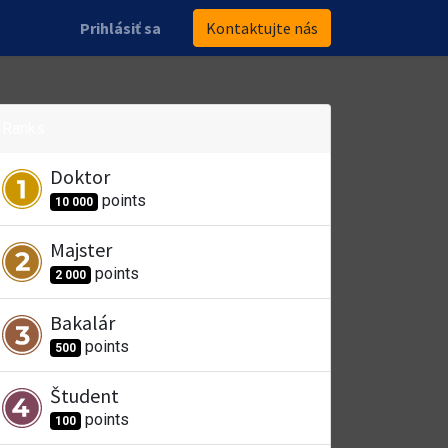
Prihlásiť sa
Kontaktujte nás
Ranks
Doktor
point
s
10 000
Majster
point
s
2 000
Bakalár
point
s
500
Študent
point
s
100