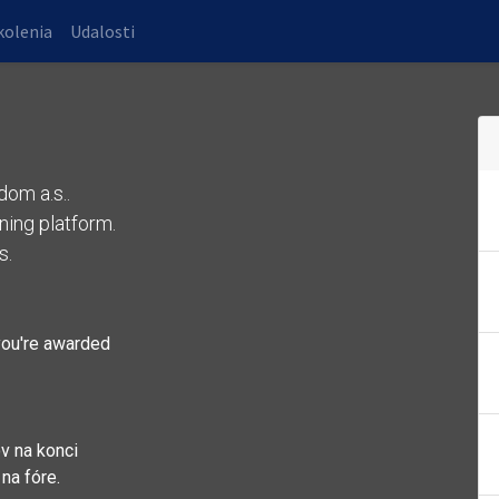
kolenia
Udalosti
om a.s..
ning platform.
s.
you're awarded
v na konci
na fóre.