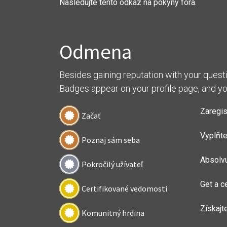
Nasledujte tento odkaz na pokyny fóra.
Odmena
Besides gaining reputation with your quest
Badges appear on your profile page, and yo
Zaregis
Začať
Vyplňte 
Poznaj sám seba
Absolvu
Pokročilý užívateľ
Get a ce
Certifikované vedomosti
Získajt
Komunitný hrdina