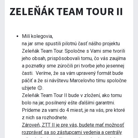
ZELEŇÁK TEAM TOUR II
Milí kolegovia,
na jar sme spustili pilotnú časť nášho projektu
Zeleňák Team Tour. Spoločne s Vami sme tvorili
jeho obsah, prispôsobovali tomu, čo vás zaujíma
a poznatky sme zúročili pri tvorbe jeho jesennej
časti. Veríme, že sa vám upravený formát bude
páčiť a že si návštevu Marcelovho tímu spoločne
užijete 😊.
Zeleňák Team Tour II bude v zložení, ako tomu
bolo na jar, posilnený ešte ďalšími garantmi.
Prídeme za vami do 4 miest, je na vás, pre ktoré
z nich sa rozhodnete.
Zároveň, ZTT II je pre vás, budete mať možnosť
rozprávať sa so zástupcami vedenia a centrály