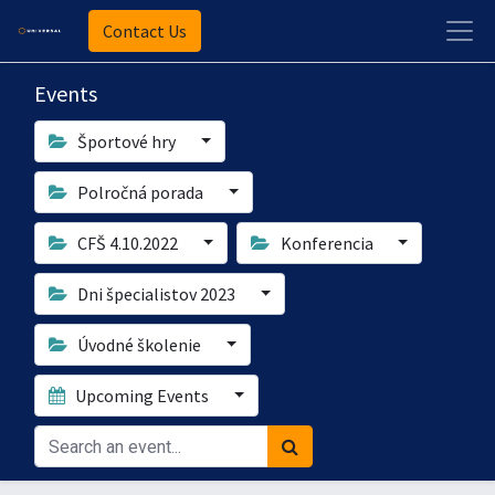
Contact Us
Events
Športové hry
Polročná porada
CFŠ 4.10.2022
Konferencia
Dni špecialistov 2023
Úvodné školenie
Upcoming Events