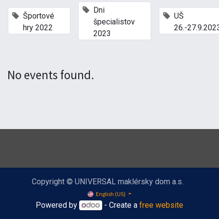
×
Dni
×
Športové
UŠ
špecialistov
hry 2022
26.-27.9.202
2023
No events found.
Copyright © UNIVERSAL maklérsky dom a.s.
English (US)
Powered by
- Create a
free website